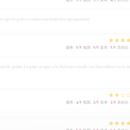
uve que les goûts et textures sont moins bien qu’auparavant.
服务
:
5
/5
氛围
:
5
/5
菜单
:
5
/5
质价比
t de qualité. L’équipe est super et le chef nous conseille avec bienveillance sur le ch
服务
:
4
/5
氛围
:
2
/5
菜单
:
2
/5
质价比