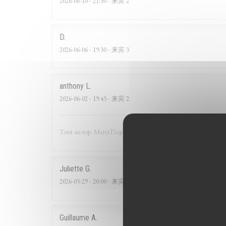
2026-06-10
- 21:30 - 来宾 2
D
2026-06-06
- 19:30 - 来宾 3
anthony
L
2026-06-02
- 19:45 - 来宾 2
Tout au top. Merci l’équipe.
Juliette
G
2026-05-29
- 20:00 - 来宾 2
Guillaume
A