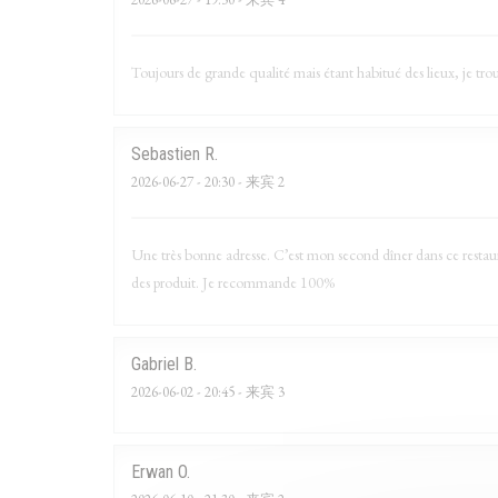
Toujours de grande qualité mais étant habitué des lieux, je tro
Sebastien
R
2026-06-27
- 20:30 - 来宾 2
Une très bonne adresse. C’est mon second dîner dans ce restauran
des produit. Je recommande 100%
Gabriel
B
2026-06-02
- 20:45 - 来宾 3
Erwan
O