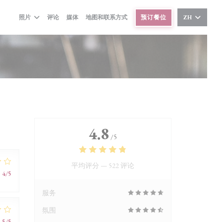
照片
评论
媒体
地图和联系方式
预订餐位
ZH
4.8
/5
平均评分 —
522 评论
:
4
/5
服务
氛围
:
5
/5