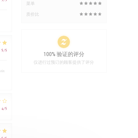
菜单
质价比
:
5
/5
100% 验证的评分
仅进行过预订的顾客提供了评分
oix
:
4
/5