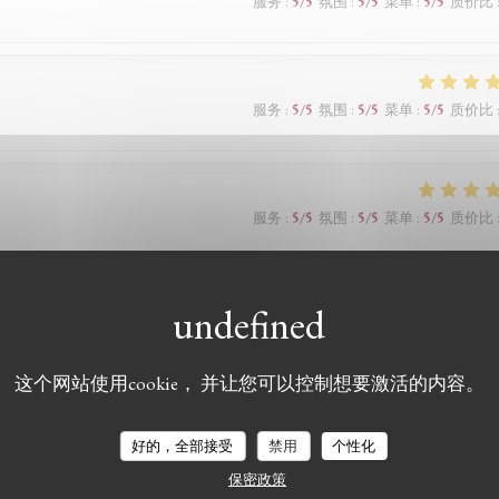
服务
:
5
/5
氛围
:
5
/5
菜单
:
5
/5
质价比
服务
:
5
/5
氛围
:
5
/5
菜单
:
5
/5
质价比
服务
:
5
/5
氛围
:
5
/5
菜单
:
5
/5
质价比
这个网站使用cookie， 并让您可以控制想要激活的内容。
服务
:
5
/5
氛围
:
5
/5
菜单
:
5
/5
质价比
好的，全部接受
禁用
个性化
保密政策