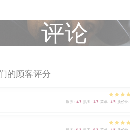
评论
们的顾客评分
服务
:
4
/5
氛围
:
3
/5
菜单
:
4
/5
质价比
服务
:
5
/5
氛围
:
5
/5
菜单
:
4
/5
质价比