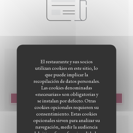
El restaurante y sus socios
27/11/2023
utilizan cookies en este sitio, lo
Ouverture Bidoche article
que puede implicar la
recopilación de datos personales.
Las cookies denominadas
«necesarias» son obligatorias y
((ABRE EN UNA NUEVA V
LEA EL ARTICULO
se instalan por defecto. Otras
cookies opcionales requieren su
consentimiento. Estas cookies
opcionales sirven para analizar su
navegación, medir la audiencia