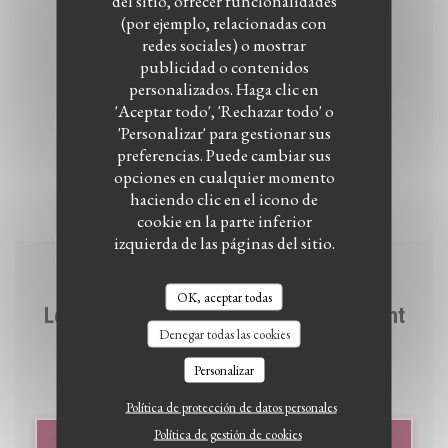
del sitio, ofrecer funcionalidades
(por ejemplo, relacionadas con
redes sociales) o mostrar
publicidad o contenidos
personalizados. Haga clic en
'Aceptar todo', 'Rechazar todo' o
'Personalizar' para gestionar sus
preferencias. Puede cambiar sus
opciones en cualquier momento
haciendo clic en el icono de
cookie en la parte inferior
izquierda de las páginas del sitio.
16/11/2023
OK, aceptar todas
Le grand Pastis / ouverture du restaurant
Denegar todas las cookies
Bidoche
Personalizar
Política de protección de datos personales
Política de gestión de cookies
((ABRE EN UNA NUEVA V
LEA EL ARTICULO