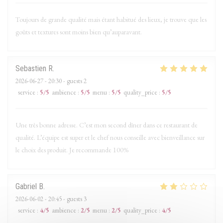
Toujours de grande qualité mais étant habitué des lieux, je trouve que les
goûts et textures sont moins bien qu’auparavant.
Sebastien
R
2026-06-27
- 20:30 - guests 2
service
:
5
/5
ambience
:
5
/5
menu
:
5
/5
quality_price
:
5
/5
Une très bonne adresse. C’est mon second dîner dans ce restaurant de
qualité. L’équipe est super et le chef nous conseille avec bienveillance sur
le choix des produit. Je recommande 100%
Gabriel
B
2026-06-02
- 20:45 - guests 3
service
:
4
/5
ambience
:
2
/5
menu
:
2
/5
quality_price
:
4
/5