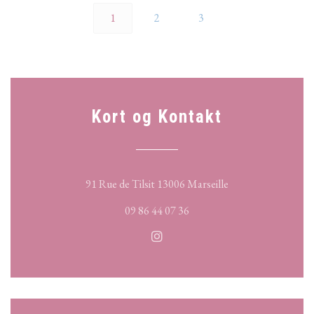
1
2
3
Kort og Kontakt
((åbner i et nyt vind
91 Rue de Tilsit 13006 Marseille
09 86 44 07 36
Instagram ((åbner i et nyt vind