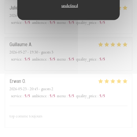
undefined
Juliette
G
2026-05-29
- 20:00 - guests 2
service
:
5
/5
ambience
:
5
/5
menu
:
5
/5
quality_price
:
5
/5
Guillaume
A
2026-05-27
- 19:30 - guests 3
service
:
5
/5
ambience
:
5
/5
menu
:
5
/5
quality_price
:
5
/5
Erwan
O
2026-05-23
- 20:45 - guests 2
service
:
5
/5
ambience
:
5
/5
menu
:
5
/5
quality_price
:
5
/5
top comme toujours