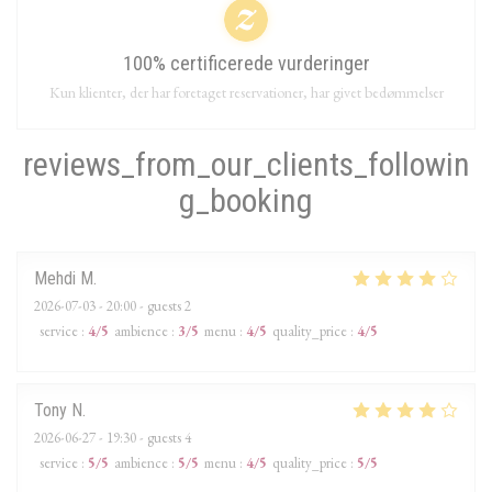
100% certificerede vurderinger
Kun klienter, der har foretaget reservationer, har givet bedømmelser
reviews_from_our_clients_followin
g_booking
Mehdi
M
2026-07-03
- 20:00 - guests 2
service
:
4
/5
ambience
:
3
/5
menu
:
4
/5
quality_price
:
4
/5
Tony
N
2026-06-27
- 19:30 - guests 4
service
:
5
/5
ambience
:
5
/5
menu
:
4
/5
quality_price
:
5
/5