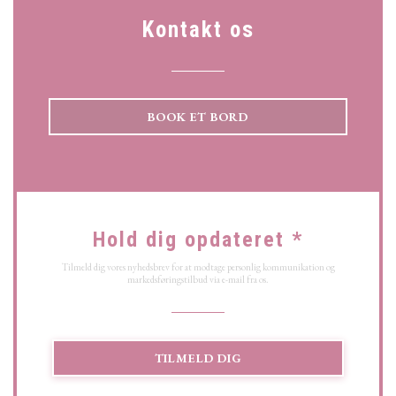
Kontakt os
BOOK ET BORD
Hold dig opdateret
*
Tilmeld dig vores nyhedsbrev for at modtage personlig kommunikation og
markedsføringstilbud via e-mail fra os.
TILMELD DIG