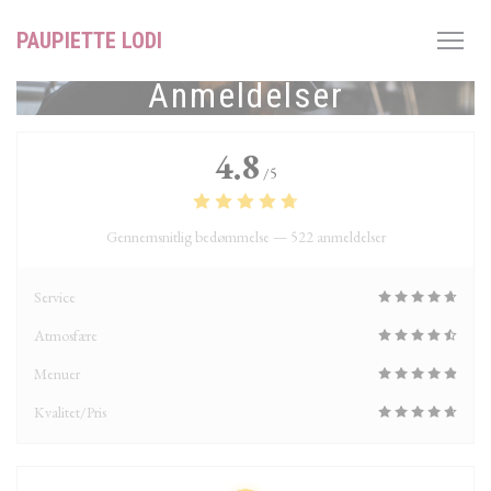
CCookie-styringspanel
PAUPIETTE LODI
Anmeldelser
4.8
/5
Gennemsnitlig bedømmelse —
522 anmeldelser
Service
Atmosfære
Menuer
Kvalitet/Pris